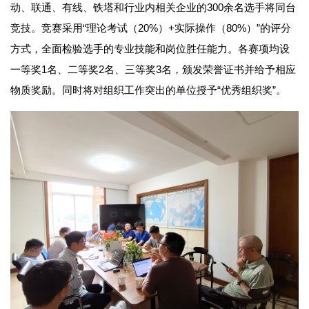
动、联通、有线、铁塔和行业内相关企业的300余名选手将同台
竞技。竞赛采用“理论考试（20%）+实际操作（80%）”的评分
方式，全面检验选手的专业技能和岗位胜任能力。各赛项均设
一等奖1名、二等奖2名、三等奖3名，颁发荣誉证书并给予相应
物质奖励。同时将对组织工作突出的单位授予“优秀组织奖”。