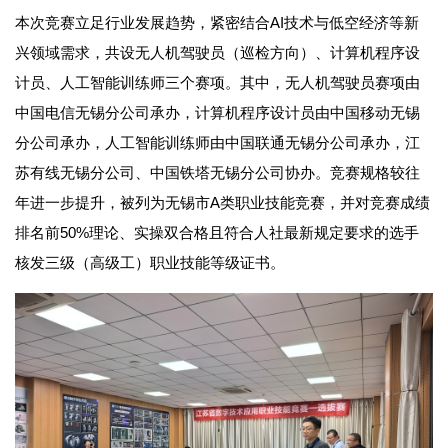
本次竞赛立足行业发展趋势，紧密结合AI技术与低空经济等新
兴领域需求，共设无人机驾驶员（巡检方向）、计算机程序设
计员、人工智能训练师三个赛项。其中，无人机驾驶员赛项由
中国电信无锡分公司承办，计算机程序设计员由中国移动无锡
分公司承办，人工智能训练师由中国联通无锡分公司承办，江
苏有线无锡分公司、中国铁塔无锡分公司协办。竞赛规格较往
年进一步提升，被列为无锡市A类职业技能竞赛，并对竞赛成绩
排名前50%理论、实操双合格且符合人社最新规定要求的选手
核发三级（高级工）职业技能等级证书。