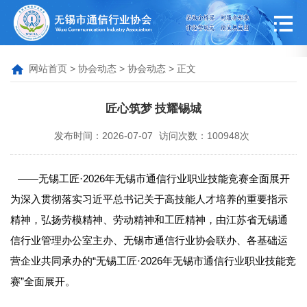
网站首页
>
协会动态
>
协会动态
> 正文
匠心筑梦 技耀锡城
发布时间：2026-07-07
访问次数：100948次
——无锡工匠·2026年无锡市通信行业职业技能竞赛全面展开
为深入贯彻落实习近平总书记关于高技能人才培养的重要指示
精神，弘扬劳模精神、劳动精神和工匠精神，由江苏省无锡通
信行业管理办公室主办、无锡市通信行业协会联办、各基础运
营企业共同承办的“无锡工匠·2026年无锡市通信行业职业技能竞
赛”全面展开。