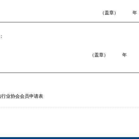
（盖章） 年 
：
（盖章） 年
信行业协会会员申请表