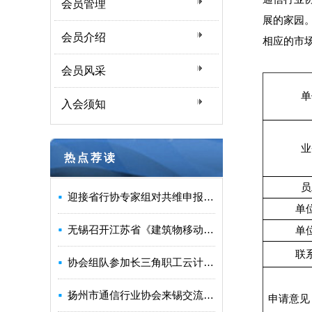
会员管理
展的家园
会员介绍
相应的市
会员风采
单
入会须知
业
热点荐读
员
迎接省行协专家组对共维申报“省优”机房进行检查、评估
单
无锡召开江苏省《建筑物移动通信基础设施建设标准》宣贯座谈会
单
联
协会组队参加长三角职工云计算技能邀请赛获佳绩
扬州市通信行业协会来锡交流协会建设发展经验
申请意见