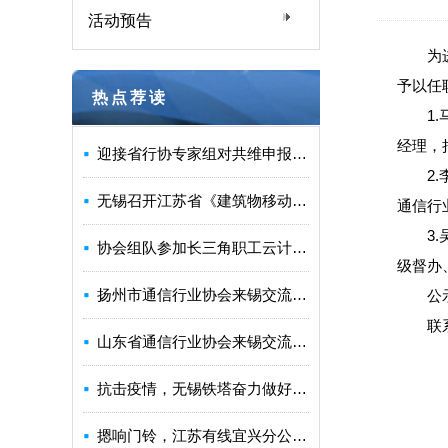
活动预告
为
予以任
热点荐读
1
经理，
迎接省行协专家组对共维申报“省优”机房进行检查、评估
2
无锡召开江苏省《建筑物移动通信基础设施建设标准》宣贯座谈会
通信行
3
协会组队参加长三角职工云计算技能邀请赛获佳绩
级督办
扬州市通信行业协会来锡交流协会建设发展经验
公
联
山东省通信行业协会来锡交流共建共维工作经验
抗击疫情，无锡铁塔奋力做好通信保障
摁响门铃，江苏有线宜兴分公司闻令而动