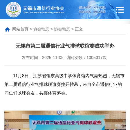
网站首页
>
协会动态
>
协会动态
> 正文
无锡市第二届通信行业气排球联谊赛成功举办
发布时间：2025-11-08
访问次数：1005317次
11月8日，江苏省锡东高级中学体育馆内气氛热烈，无锡市
第二届通信行业气排球联谊赛拉开帷幕，来自全市通信行业的
同仁们以球会友，共襄体育盛会。