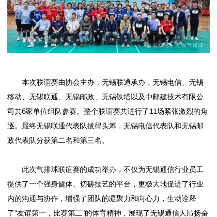
本次联谊赛由协会主办，无锡联通承办，无锡电信、无锡
移动、无锡联通、无锡邮政、无锡铁塔以及中邮建技术有限公
司共6家单位组队参赛。整个联谊赛共进行了11场紧张激烈的角
逐。最终无锡联通代表队拔得头筹，无锡电信代表队和无锡邮
政代表队分获第二名和第三名。
此次气排球联谊赛的成功举办，不仅为无锡通信行业员工
提供了一个强身健体、切磋技艺的平台，更极大地促进了行业
内的沟通与协作，增强了团队的凝聚力和向心力，生动诠释
了“友谊第一，比赛第二”的体育精神，展现了无锡通信人昂扬奋